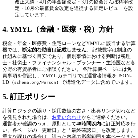
改正大綱・4月の年金額改定・3月の協会けんぽ料率改
定・10月の最低賃金改定を追従する固定レビューを設
定しています。
4. YMYL（金融・医療・税）方針
税金・年金・医療費・住宅ローンなどYMYLに該当する計算
機では、
断定的な助言は記載しません
。 記載数字は制度の
仕組みに基づく目安であり、個別事情における判断は税理
士・社労士・ファイナンシャル・プランナー・主治医など各
分野の有資格者にご相談ください。 各計算機ページには免
責事項を併記し、YMYL カテゴリでは運営者情報を JSON-
LD（
）で構造化データに含めています。
schema.org/Person
5. 訂正ポリシー
計算ロジックの誤り・採用数値の古さ・出典リンク切れなど
を発見された場合は、
お問い合わせ
からご連絡ください。
運営者が確認のうえ、原則として
48時間以内
に訂正対応を行
い、各ページの「更新日」と「最終確認日」を改定します。
重大な誤りの場合は、誤った内容の影響範囲を本ページまた