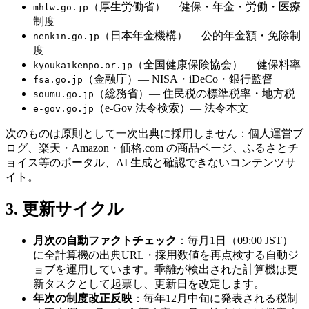
（厚生労働省）— 健保・年金・労働・医療
mhlw.go.jp
制度
（日本年金機構）— 公的年金額・免除制
nenkin.go.jp
度
（全国健康保険協会）— 健保料率
kyoukaikenpo.or.jp
（金融庁）— NISA・iDeCo・銀行監督
fsa.go.jp
（総務省）— 住民税の標準税率・地方税
soumu.go.jp
（e-Gov 法令検索）— 法令本文
e-gov.go.jp
次のものは原則として一次出典に採用しません：個人運営ブ
ログ、楽天・Amazon・価格.com の商品ページ、ふるさとチ
ョイス等のポータル、AI 生成と確認できないコンテンツサ
イト。
3. 更新サイクル
月次の自動ファクトチェック
：毎月1日（09:00 JST）
に全計算機の出典URL・採用数値を再点検する自動ジ
ョブを運用しています。乖離が検出された計算機は更
新タスクとして起票し、更新日を改定します。
年次の制度改正反映
：毎年12月中旬に発表される税制