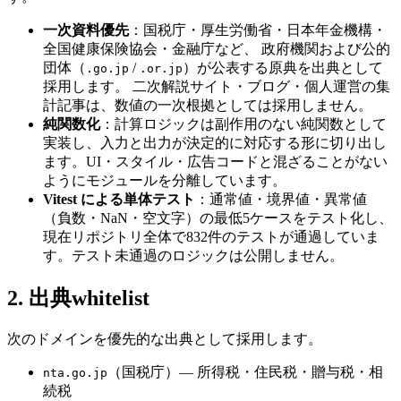
一次資料優先
：国税庁・厚生労働省・日本年金機構・
全国健康保険協会・金融庁など、 政府機関および公的
団体（
/
）が公表する原典を出典として
.go.jp
.or.jp
採用します。 二次解説サイト・ブログ・個人運営の集
計記事は、数値の一次根拠としては採用しません。
純関数化
：計算ロジックは副作用のない純関数として
実装し、入力と出力が決定的に対応する形に切り出し
ます。UI・スタイル・広告コードと混ざることがない
ようにモジュールを分離しています。
Vitest による単体テスト
：通常値・境界値・異常値
（負数・NaN・空文字）の最低5ケースをテスト化し、
現在リポジトリ全体で832件のテストが通過していま
す。テスト未通過のロジックは公開しません。
2. 出典whitelist
次のドメインを優先的な出典として採用します。
（国税庁）— 所得税・住民税・贈与税・相
nta.go.jp
続税